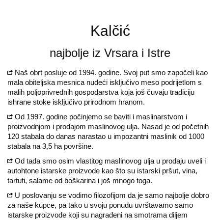
Kalčić
najbolje iz Vrsara i Istre
Naš obrt posluje od 1994. godine. Svoj put smo započeli kao
mala obiteljska mesnica nudeći isključivo meso podrijetlom s
malih poljoprivrednih gospodarstva koja još čuvaju tradiciju
ishrane stoke isključivo prirodnom hranom.
Od 1997. godine počinjemo se baviti i maslinarstvom i
proizvodnjom i prodajom maslinovog ulja. Nasad je od početnih
120 stabala do danas narastao u impozantni maslinik od 1000
stabala na 3,5 ha površine.
Od tada smo osim vlastitog maslinovog ulja u prodaju uveli i
autohtone istarske proizvode kao što su istarski pršut, vina,
tartufi, salame od boškarina i još mnogo toga.
U poslovanju se vodimo filozofijom da je samo najbolje dobro
za naše kupce, pa tako u svoju ponudu uvrštavamo samo
istarske proizvode koji su nagrađeni na smotrama diljem