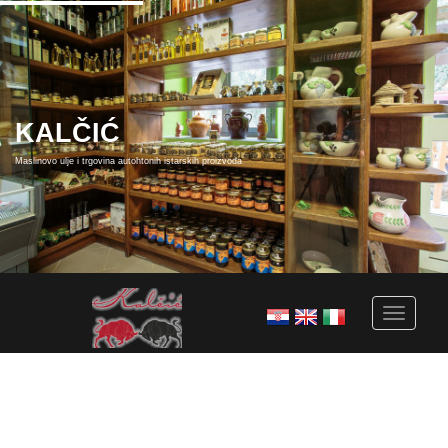
KALČIĆ
Maslinovo ulje i trgovina autohtonih istarskih proizvoda